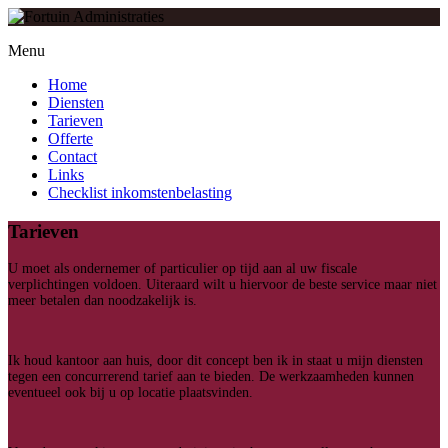
Menu
Home
Diensten
Tarieven
Offerte
Contact
Links
Checklist inkomstenbelasting
Tarieven
U moet als ondernemer of particulier op tijd aan al uw fiscale
verplichtingen voldoen. Uiteraard wilt u hiervoor de beste service maar niet
meer betalen dan noodzakelijk is.
Ik houd kantoor aan huis, door dit concept ben ik in staat u mijn diensten
tegen een concurrerend tarief aan te bieden. De werkzaamheden kunnen
eventueel ook bij u op locatie plaatsvinden.